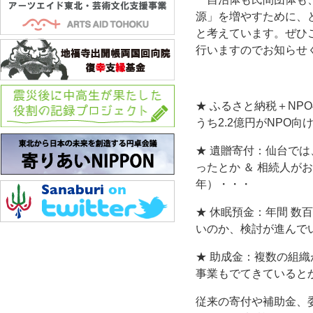
源」を増やすために、
と考えています。ぜひ
行いますのでお知らせ
★ ふるさと納税＋NP
うち2.2億円がNPO
★ 遺贈寄付：仙台で
ったとか ＆ 相続人が
年）・・・
★ 休眠預金：年間 
いのか、検討が進んで
★ 助成金：複数の組
事業もでてきていると
従来の寄付や補助金、