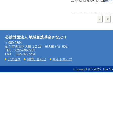
に順次対応さ
[…..]
(続き
«
<
公益財団法人 地域創造基金さなぶり
〒980-0804
仙台市青葉区大町 1-2-23 桜大町ビル 602
TEL： 022-748-7283
FAX： 022-748-7284
アクセス
お問い合わせ
サイトマップ
Copyright (C) 2026, The Sa