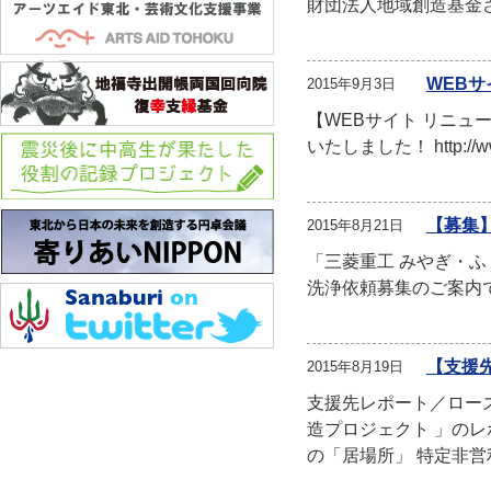
財団法人地域創造基金
WEB
2015年9月3日
【WEBサイト リニ
いたしました！ http://w
【募集
2015年8月21日
「三菱重工 みやぎ・
洗浄依頼募集のご案内で
【支援
2015年8月19日
支援先レポート／ロー
造プロジェクト 」の
の「居場所」 特定非