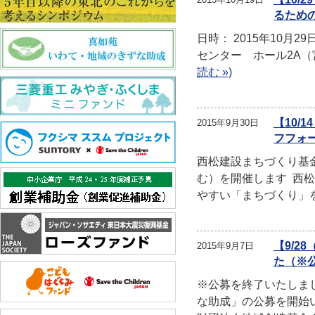
るため
日時： 2015年10月29
センター ホール2A（宮城県仙
読む »)
【10
2015年9月30日
フフォ
西松建設まちづくり基
む）を開催します 西
やすい「まちづくり」
【9/
2015年9月7日
た（※
※公募を終了いたしま
な助成」の公募を開始