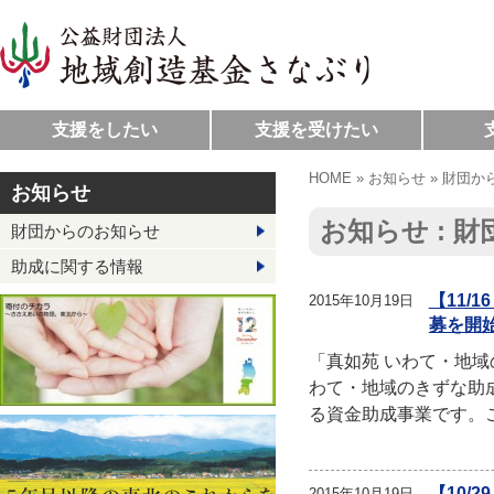
支援をしたい
支援を受けたい
HOME
»
お知らせ
»
財団か
お知らせ
お知らせ : 
財団からのお知らせ
助成に関する情報
【11/
2015年10月19日
募を開
「真如苑 いわて・地域
わて・地域のきずな助
る資金助成事業です。
【10/
2015年10月19日