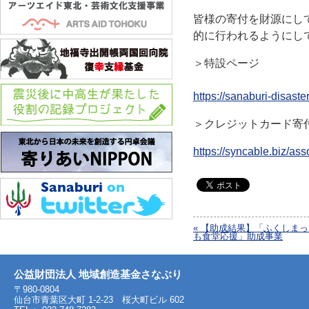
皆様の寄付を財源にし
的に行われるようにし
＞特設ページ
https://sanaburi-disaste
＞クレジットカード寄
https://syncable.biz/as
« 【助成結果】「ふくしま
も食堂応援」助成事業
公益財団法人 地域創造基金さなぶり
〒980-0804
仙台市青葉区大町 1-2-23 桜大町ビル 602