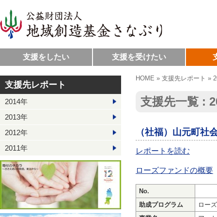
支援をしたい
支援を受けたい
HOME
»
支援先レポート
»
支援先レポート
支援先一覧 : 2
2014年
2013年
（社福）山元町社
2012年
2011年
レポートを読む
ローズファンドの概要
No.
助成プログラム
ローズ