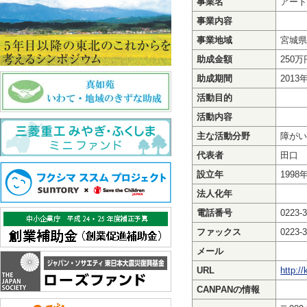
事業名
アー
事業内容
事業地域
宮城
助成金額
250万
助成期間
2013
活動目的
活動内容
主な活動分野
障が
代表者
田口
設立年
1998
法人化年
電話番号
0223-
ファックス
0223-
メール
URL
http:/
CANPANの情報