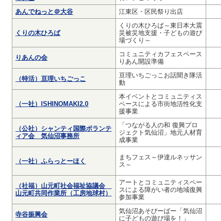
あんでねっと＠大谷
江東区・区民祭り出店
くりの木ひろば～東日本大震
くりの木ひろば
災被災地支援・子どもの遊び
場づくり～
コミュニティカフェスペース
りあんの会
りあん開設準備
亘理いちごっこお話聞き隊活
（特活）亘理いちごっこ
動
本イベントとコミュニティス
（一社）ISHINOMAKI2.0
ペースによる市街地活性化支
援事業
「つながる人の和 復興プロ
（公社）シャンティ国際ボランテ
ジェクト気仙沼」地元人材育
ィア会 気仙沼事務所
成事業
まちフェス～伊達ルネッサン
（一社）ふらっとーほく
ス～
アートとコミュニティスペー
（社福）山元町社会福祉協議会
スによる障がい者の地域復興
山元町共同作業所（工房地球村）
参加事業
気仙沼あそびーばー「気仙沼
寺谷振興会
に子どもの遊び場を！」