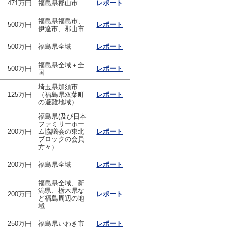
471万円
福島県郡山市
レポート
福島県福島市、
500万円
レポート
伊達市、郡山市
500万円
福島県全域
レポート
福島県全域＋全
500万円
レポート
国
埼玉県加須市
125万円
（福島県双葉町
レポート
の避難地域）
福島県(及び日本
ファミリーホー
200万円
ム協議会の東北
レポート
ブロックの会員
方々）
200万円
福島県全域
レポート
福島県全域、新
潟県、栃木県な
200万円
レポート
ど福島周辺の地
域
250万円
福島県いわき市
レポート