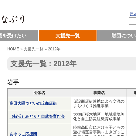
日
援を受けたい
支援先一覧
財団につい
HOME
» 支援先一覧 »
2012年
支援先一覧 : 2012年
岩手
団体名
事業名
仮設商店街連携による交流の
高田大隅つどいの丘商店街
まちづくり推進事業
大槌町桜木地区 地域環境美
（特活）みどりと自然を育む会
化と自主防災組織育成事業
陸前高田市における子どもの
遊び場運営事業～まきばっこ
あゆっこ応援団