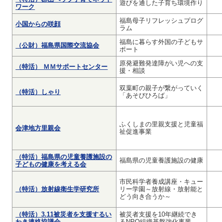
遊びを通した子育ち環境作り
ワーク
福島母子リフレッシュプログ
小国からの咲顔
ラム
福島に暮らす外国の子どもサ
（公財）福島県国際交流協会
ポート
原発避難発達障がい児への支
（特活） ＭＭサポートセンター
援・相談
双葉町の親子が繋がっていく
（特活）しゃり
「あそびひろば」
ふくしまの里親支援と児童福
会津地方里親会
祉促進事業
（特活）福島県の児童養護施設の
福島県の児童養護施設の健康
子どもの健康を考える会
市民科学者養成講座・キュー
（特活）放射線衛生学研究所
リー学園～放射線・放射能と
どう向き合うか～
（特活）3.11被災者を支援するい
被災者支援を10年継続でき
わき連絡協議会
るNPO組織基盤強化事業