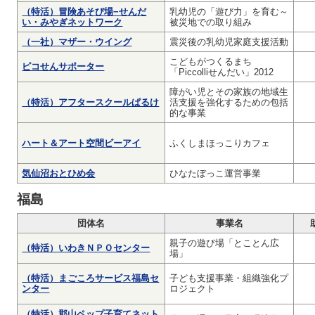
（特活）冒険あそび場−せんだ
乳幼児の「遊び力」を育む～
い・みやぎネットワーク
被災地での取り組み
（一社）マザー・ウイング
震災後の乳幼児家庭支援活動
こどもがつくるまち
ピコせんサポーター
「Piccolliせんだい」2012
障がい児とその家族の地域生
（特活）アフタースクールぱるけ
活支援を強化するための包括
的な事業
ハート＆アート空間ビーアイ
ふくしまほっこりカフェ
気仙沼おとひめ会
ひなたぼっこ運営事業
福島
団体名
事業名
親子の遊び場「とことん広
（特活）いわきＮＰＯセンター
場」
（特活）まごころサービス福島セ
子ども支援事業・組織強化プ
ンター
ロジェクト
（特活）郡山ペップ子育てネット