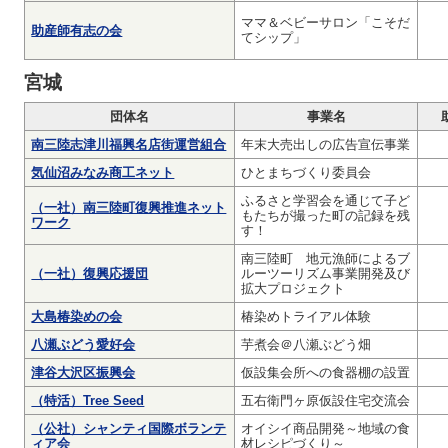
ママ＆ベビーサロン「こそだ
助産師有志の会
てシップ」
宮城
団体名
事業名
南三陸志津川福興名店街運営組合
年末大売出しの広告宣伝事業
気仙沼みなみ商工ネット
ひとまちづくり委員会
ふるさと学習会を通じて子ど
（一社）南三陸町復興推進ネット
もたちが撮った町の記録を残
ワーク
す！
南三陸町 地元漁師によるブ
（一社）復興応援団
ルーツーリズム事業開発及び
拡大プロジェクト
大島椿染めの会
椿染めトライアル体験
八瀬ぶどう愛好会
芋煮会＠八瀬ぶどう畑
津谷大沢区振興会
仮設集会所への食器棚の設置
（特活）Tree Seed
五右衛門ヶ原仮設住宅交流会
（公社）シャンティ国際ボランテ
オイシイ商品開発～地域の食
ィア会
材レシピづくり～