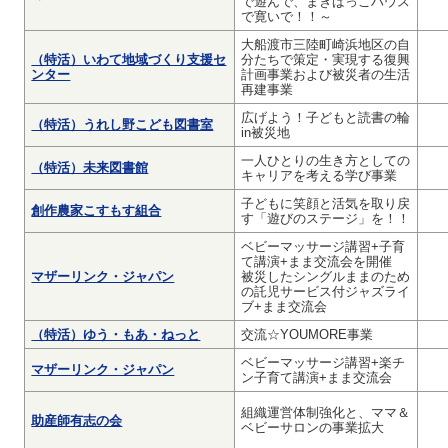
で遊んで、まきばっこハウス
で寛いで！！～
大船渡市三陸町崎浜地区の自
（特活）いわて地域づくり支援セ
分たちで策定・実現する復興
ンター
計画事業および被災者の生活
再建事業
広げよう！子どもと読書の輪
（特活）うれし野こども図書室
in被災地
一人ひとりの生き方としての
（特活）未来図書館
キャリアを考える学び事業
子どもに笑顔と活気を取り戻
創作農家こすもす組合
す「遊びのステージ」を！！
ベビーマッサージ講習+子育
て講演+まま交流会を開催
マザーリンク・ジャパン
被災したシングルままのため
の託児サービス付ジャズライ
ブ+まま交流会
（特活）ゆう・もあ・ねっと
交流☆YOUMORE事業
ベビーマッサージ講習+楽チ
マザーリンク・ジャパン
ン子育て講演+まま交流会
組織運営体制強化と、ママ＆
助産師有志の会
ベビーサロンの事業拡大