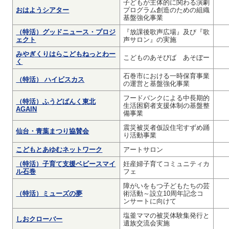
子どもが主体的に関わる演劇
おはようシアター
プログラム創造のための組織
基盤強化事業
（特活）グッドニュース・プロジ
『放課後歌声広場』及び『歌
ェクト
声サロン』の実施
みやぎくりはらこどもねっとわー
こどものあそびば あそぼー
く
石巻市における一時保育事業
（特活） ハイビスカス
の運営と基盤強化事業
フードバンクによる中長期的
（特活）ふうどばんく東北
生活困窮者支援体制の基盤整
AGAIN
備事業
震災被災者仮設住宅すずめ踊
仙台・青葉まつり協賛会
り活動事業
こどもとあゆむネットワーク
アートサロン
（特活）子育て支援ベビースマイ
妊産婦子育てコミュニティカ
ル石巻
フェ
障がいをもつ子どもたちの芸
（特活）ミューズの夢
術活動～設立10周年記念コ
ンサートに向けて
塩釜ママの被災体験集発行と
しおクローバー
遺族交流会実施