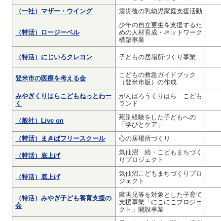
（一社）マザー・ウイング
震災後の乳幼児家庭支援活動
少年の自立更生を支援するた
（特活）ロージーベル
めの人材育成・ネットワーク
構築事業
（特活）にじいろクレヨン
子どもの居場所づくり事業
こどもの救急ガイドブック
登米市の医療を考える会
（登米市版）の作成
みやぎくりはらこどもねっとわー
がんばろうくりはら こども
く
ランド
死別経験をした子どもへの
（般社）Live on
「学びとケア」
（特活）まきばフリースクール
心の居場所づくり
気仙沼 続・こどもまちづく
（特活）底上げ
りプロジェクト
気仙沼こどもまちづくりプロ
（特活）底上げ
ジェクト
障害児等を対象とした子育て
（特活）みやぎ子ども養育支援の
支援事業「にこにこプロジェ
会
クト」開設事業