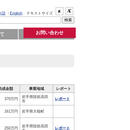
本語
English
テキストサイズ
お問い合わせ
て
助成金額
事業地域
レポート
岩手県陸前高田
370万円
レポート
市
161万円
岩手県大槌町
岩手県陸前高田
250万円
レポート