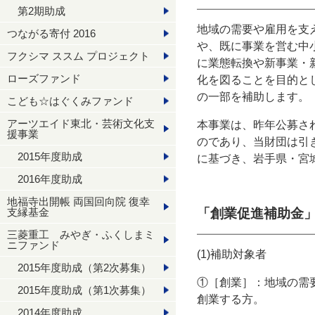
第2期助成
地域の需要や雇用を支
つながる寄付 2016
や、既に事業を営む中
フクシマ ススム プロジェクト
に業態転換や新事業・
ローズファンド
化を図ることを目的と
の一部を補助します。
こども☆はぐくみファンド
アーツエイド東北・芸術文化支
本事業は、昨年公募さ
援事業
のであり、当財団は引
2015年度助成
に基づき、岩手県・宮
2016年度助成
地福寺出開帳 両国回向院 復幸
支縁基金
「創業促進補助金
三菱重工 みやぎ・ふくしまミ
ニファンド
(1)補助対象者
2015年度助成（第2次募集）
①［創業］：地域の需
2015年度助成（第1次募集）
創業する方。
2014年度助成