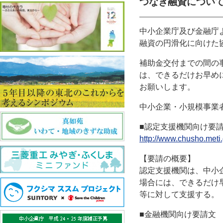
つなぎ融資につい
中小企業庁及び金融庁よ
融資の円滑化に向けた
補助金交付までの間の
は、できるだけお早め
お願いします。
中小企業・小規模事業
■認定支援機関向け要
http://www.chusho.meti
【要請の概要】
認定支援機関は、中小
場合には、できるだけ
等に対して支援する。
■金融機関向け要請文