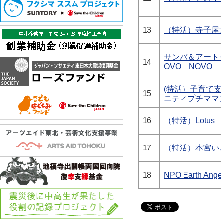
13
（特活）寺子屋
サンバ＆アート
14
OVO NOVO
(特活）子育て
15
ニティプチママ
16
（特活）Lotus
17
（特活）本宮い
18
NPO Earth Ange