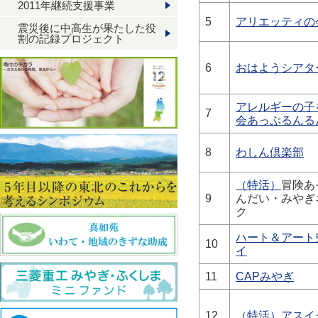
2011年継続支援事業
5
アリエッティの
震災後に中高生が果たした役
割の記録プロジェクト
6
おはようシアタ
アレルギーの子
7
会あっぷるんる
8
わしん倶楽部
（特活）
冒険あ
9
んだい・みやぎ
ク
ハート＆アート
10
イ
11
CAPみやぎ
12
（特活）アスイ