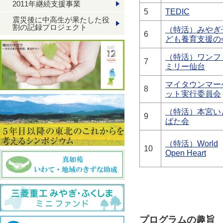
2011年継続支援事業
5
TEDIC
震災後に中高生が果たした役
割の記録プロジェクト
（特活）みやぎ
6
ども養育支援の
（特活）ワンフ
7
ミリー仙台
マイタウンマー
8
ット実行委員会
（特活）本宮い
9
ばた会
（特活）World
10
Open Heart
プログラムの趣旨